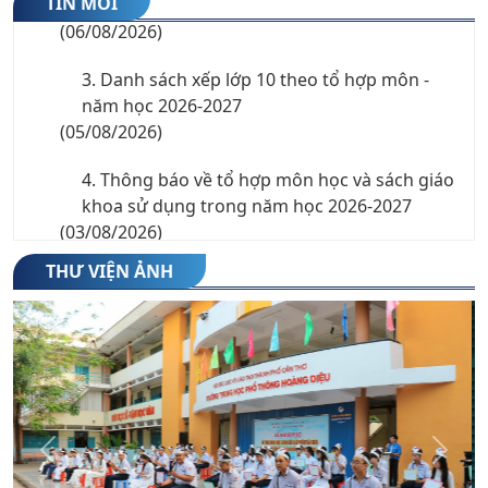
TIN MỚI
(06/08/2026)
3. Danh sách xếp lớp 10 theo tổ hợp môn -
năm học 2026-2027
(05/08/2026)
4. Thông báo về tổ hợp môn học và sách giáo
khoa sử dụng trong năm học 2026-2027
(03/08/2026)
THƯ VIỆN ẢNH
5. Chỉ tiêu nguyện vọng 3 vào lớp 10 THPT
công lập năm học 2026-2027
(27/07/2026)
6. Thông báo nhập học lớp 10 năm học 2026-
2027
(23/07/2026)
Previous
Next
7. Danh sách thí sinh trúng tuyển trường