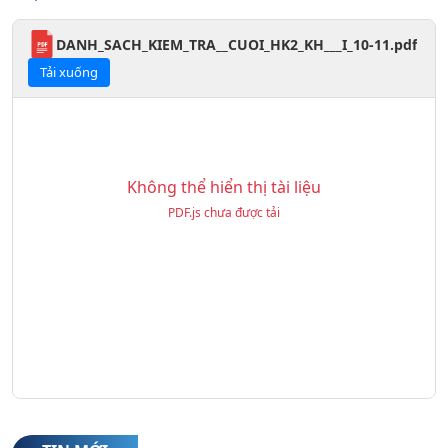
DANH_SACH_KIEM_TRA__CUOI_HK2_KH___I_10-11.pdf
Tải xuống
Không thể hiển thị tài liệu
PDF.js chưa được tải
1. Thông báo xét tuyển bổ sung vào lớp 10
THPT công lập năm học 2026-2027
(06/08/2026)
2. Thư mời Hội nghị phụ huynh học sinh khối
10 năm học 2026-2027