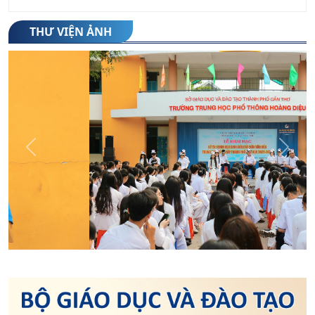
6. Thông báo nhập học lớp 10 năm học 2026-
THƯ VIỆN ẢNH
2027
(23/07/2026)
7. Danh sách thí sinh trúng tuyển trường
THPT Hoàng Diệu năm học 2026-2027
(22/07/2026)
8. Thông báo phê duyệt điểm chuẩn trúng
Previous
Next
tuyển vào lớp 10 trung học phổ thông công
(21/07/2026)
lập năm học 2026-2027
9. Công văn số 3301/SGDĐT-QLCL ngày
21/7/2026 của SGDĐT về việc Công bố điểm
(21/07/2026)
phúc khảo bài thi Kỳ thi tuyển sinh THPT năm
học 2026 - 2027
10. Công văn số 3236/SGDĐT-GDTrH&GDNN
của Sở GDĐT về việc Hướng dẫn chuyển
(17/07/2026)
trường và tiếp nhận học sinh học tại các