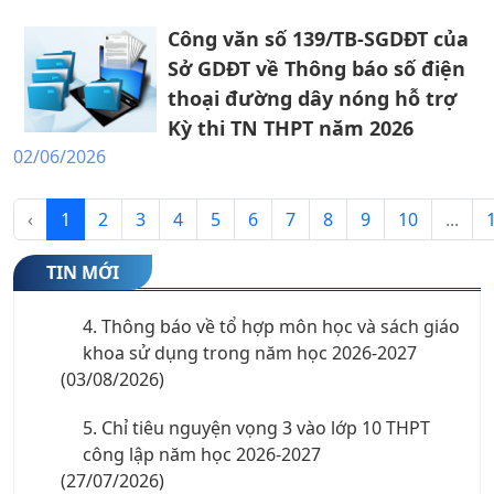
1. Thông báo xét tuyển bổ sung vào lớp 10
THPT công lập năm học 2026-2027
Công văn số 139/TB-SGDĐT của
(06/08/2026)
Sở GDĐT về Thông báo số điện
thoại đường dây nóng hỗ trợ
2. Thư mời Hội nghị phụ huynh học sinh khối
Kỳ thi TN THPT năm 2026
10 năm học 2026-2027
02/06/2026
(06/08/2026)
3. Danh sách xếp lớp 10 theo tổ hợp môn -
‹
1
2
3
4
5
6
7
8
9
10
...
năm học 2026-2027
(05/08/2026)
TIN MỚI
4. Thông báo về tổ hợp môn học và sách giáo
khoa sử dụng trong năm học 2026-2027
(03/08/2026)
5. Chỉ tiêu nguyện vọng 3 vào lớp 10 THPT
công lập năm học 2026-2027
(27/07/2026)