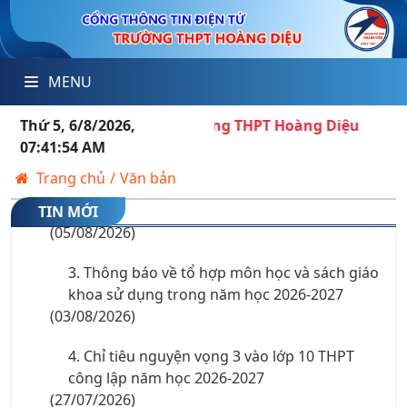
MENU
1. Thư mời Hội nghị phụ huynh học sinh khối
10 năm học 2026-2027
thông tin điện tử của Trường THPT Hoàng Diệu
Thứ 5, 6/8/2026,
(06/08/2026)
07:41:55 AM
Trang chủ
/
Văn bản
2. Danh sách xếp lớp 10 theo tổ hợp môn -
năm học 2026-2027
TIN MỚI
(05/08/2026)
3. Thông báo về tổ hợp môn học và sách giáo
khoa sử dụng trong năm học 2026-2027
(03/08/2026)
4. Chỉ tiêu nguyện vọng 3 vào lớp 10 THPT
công lập năm học 2026-2027
(27/07/2026)