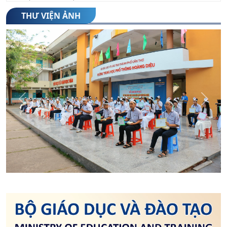
THƯ VIỆN ẢNH
5. Thông báo nhập học lớp 10 năm học 2026-
2027
(23/07/2026)
6. Danh sách thí sinh trúng tuyển trường
THPT Hoàng Diệu năm học 2026-2027
(22/07/2026)
Previous
Next
7. Thông báo phê duyệt điểm chuẩn trúng
tuyển vào lớp 10 trung học phổ thông công
(21/07/2026)
lập năm học 2026-2027
8. Công văn số 3301/SGDĐT-QLCL ngày
21/7/2026 của SGDĐT về việc Công bố điểm
(21/07/2026)
phúc khảo bài thi Kỳ thi tuyển sinh THPT năm
học 2026 - 2027
9. Công văn số 3236/SGDĐT-GDTrH&GDNN
của Sở GDĐT về việc Hướng dẫn chuyển
(17/07/2026)
trường và tiếp nhận học sinh học tại các