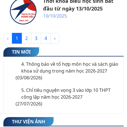
Thời khóa biểu học sinh bắt
đầu từ ngày 13/10/2025
2. Thư mời Hội nghị phụ huynh học sinh khối
10/10/2025
10 năm học 2026-2027
(06/08/2026)
3. Danh sách xếp lớp 10 theo tổ hợp môn -
‹
1
2
3
4
›
năm học 2026-2027
(05/08/2026)
TIN MỚI
4. Thông báo về tổ hợp môn học và sách giáo
khoa sử dụng trong năm học 2026-2027
(03/08/2026)
5. Chỉ tiêu nguyện vọng 3 vào lớp 10 THPT
công lập năm học 2026-2027
(27/07/2026)
6. Thông báo nhập học lớp 10 năm học 2026-
2027
THƯ VIỆN ẢNH