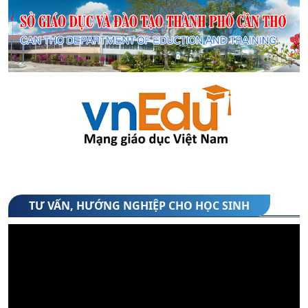
(06/08/2026)
2. Thư mời Hội nghị phụ huynh học sinh khối
10 năm học 2026-2027
(06/08/2026)
3. Danh sách xếp lớp 10 theo tổ hợp môn -
năm học 2026-2027
(05/08/2026)
TƯ VẤN, HƯỚNG NGHIỆP CHO HỌC SINH