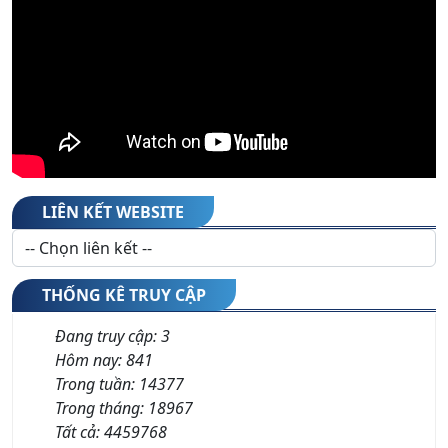
LIÊN KẾT WEBSITE
THỐNG KÊ TRUY CẬP
Đang truy cập:
3
Hôm nay:
841
Trong tuần:
14377
Trong tháng:
18967
Tất cả:
4459768