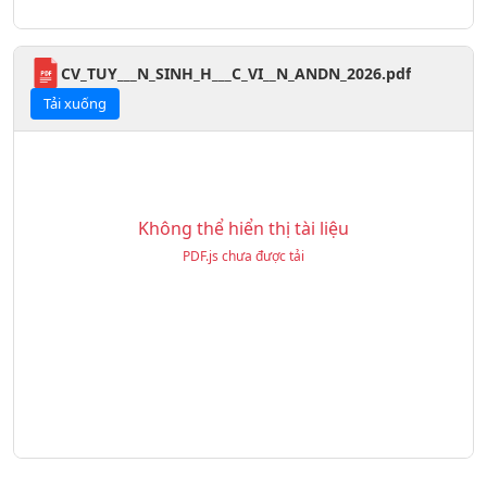
CV_TUY___N_SINH_H___C_VI__N_ANDN_2026.pdf
Tải xuống
Không thể hiển thị tài liệu
PDF.js chưa được tải
1. Thông báo xét tuyển bổ sung vào lớp 10
THPT công lập năm học 2026-2027
(06/08/2026)
2. Thư mời Hội nghị phụ huynh học sinh khối