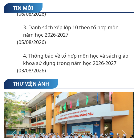
10 năm học 2026-2027
TIN MỚI
(06/08/2026)
3. Danh sách xếp lớp 10 theo tổ hợp môn -
năm học 2026-2027
(05/08/2026)
4. Thông báo về tổ hợp môn học và sách giáo
khoa sử dụng trong năm học 2026-2027
(03/08/2026)
5. Chỉ tiêu nguyện vọng 3 vào lớp 10 THPT
THƯ VIỆN ẢNH
công lập năm học 2026-2027
(27/07/2026)
6. Thông báo nhập học lớp 10 năm học 2026-
2027
(23/07/2026)
Previous
Next
7. Danh sách thí sinh trúng tuyển trường