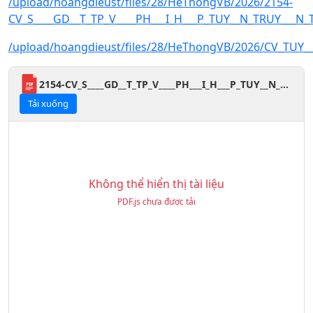
/upload/hoangdieust/files/28/HeThongVB/2026/2154-
CV_S____GD__T_TP_V____PH___I_H___P_TUY__N_TRUY___N
/upload/hoangdieust/files/28/HeThongVB/2026/CV_TUY_
2154-CV_S____GD__T_TP_V____PH___I_H___P_TUY__N_TRUY___N_TUY___N_SINH_H___C_VI___N_AN_NINH_NH__N_D__N.pdf
Tải xuống
Không thể hiển thị tài liệu
PDF.js chưa được tải