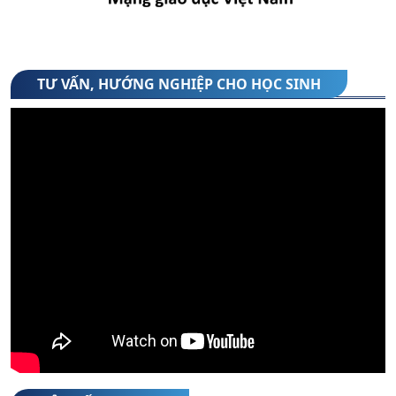
(06/08/2026)
3. Danh sách xếp lớp 10 theo tổ hợp môn -
năm học 2026-2027
TƯ VẤN, HƯỚNG NGHIỆP CHO HỌC SINH
(05/08/2026)