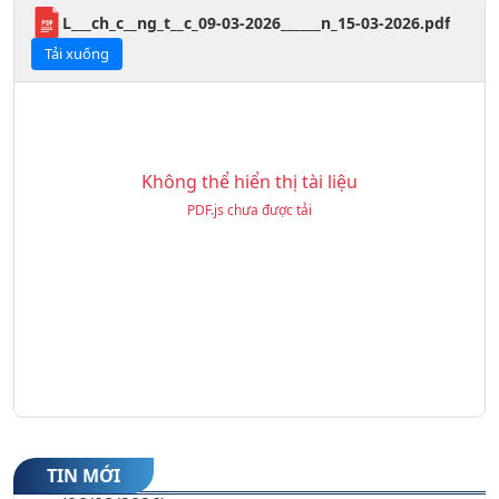
L___ch_c__ng_t__c_09-03-2026______n_15-03-2026.pdf
Tải xuống
Không thể hiển thị tài liệu
PDF.js chưa được tải
1. Thông báo xét tuyển bổ sung vào lớp 10
THPT công lập năm học 2026-2027
(06/08/2026)
2. Thư mời Hội nghị phụ huynh học sinh khối
10 năm học 2026-2027
TIN MỚI
(06/08/2026)