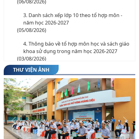
3. Danh sách xếp lớp 10 theo tổ hợp môn -
năm học 2026-2027
(05/08/2026)
4. Thông báo về tổ hợp môn học và sách giáo
khoa sử dụng trong năm học 2026-2027
(03/08/2026)
THƯ VIỆN ẢNH
5. Chỉ tiêu nguyện vọng 3 vào lớp 10 THPT
công lập năm học 2026-2027
(27/07/2026)
6. Thông báo nhập học lớp 10 năm học 2026-
2027
(23/07/2026)
Previous
Next
7. Danh sách thí sinh trúng tuyển trường
THPT Hoàng Diệu năm học 2026-2027