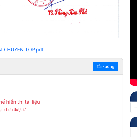
IN_CHUYEN_LOP.pdf
Tải xuống
ể hiển thị tài liệu
.js chưa được tải