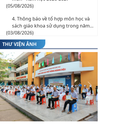
(05/08/2026)
4. Thông báo về tổ hợp môn học và
sách giáo khoa sử dụng trong năm
(03/08/2026)
học 2026-2027
5. Chỉ tiêu nguyện vọng 3 vào lớp 10
THƯ VIỆN ẢNH
THPT công lập năm học 2026-2027
(27/07/2026)
6. Thông báo nhập học lớp 10 năm
học 2026-2027
(23/07/2026)
Previous
Next
7. Danh sách thí sinh trúng tuyển
trường THPT Hoàng Diệu năm học
(22/07/2026)
2026-2027
8. Thông báo phê duyệt điểm chuẩn
trúng tuyển vào lớp 10 trung học