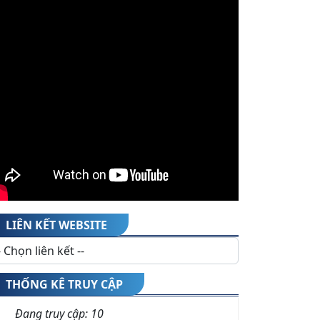
môn - năm học 2026-2027
(05/08/2026)
LIÊN KẾT WEBSITE
THỐNG KÊ TRUY CẬP
Đang truy cập:
10