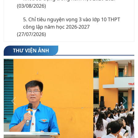
(03/08/2026)
5. Chỉ tiêu nguyện vọng 3 vào lớp 10 THPT
công lập năm học 2026-2027
(27/07/2026)
6. Thông báo nhập học lớp 10 năm học 2026-
THƯ VIỆN ẢNH
2027
(23/07/2026)
7. Danh sách thí sinh trúng tuyển trường
THPT Hoàng Diệu năm học 2026-2027
(22/07/2026)
8. Thông báo phê duyệt điểm chuẩn trúng
Previous
Next
tuyển vào lớp 10 trung học phổ thông công
(21/07/2026)
lập năm học 2026-2027
9. Công văn số 3301/SGDĐT-QLCL ngày